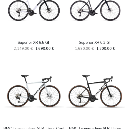
Superior XR 6.5 GF
Superior XR 6.3 GF
Algne
Current
Algne
Current
2,149.00
€
1,690.00
€
1,690.00
€
1,300.00
€
hind
price
hind
price
oli:
is:
oli:
is:
2,149.00 €.
1,690.00 €.
1,690.00 €.
1,300.0
BMC Teammachine SLR Three Cool
BMC Teammachine SLR Three