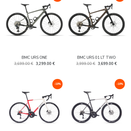
BMC URS ONE
BMC URS 01 LT TWO
Algne
Current
Algne
Current
3,699.00
€
3,299.00
€
3,999.00
€
3,699.00
€
hind
price
hind
price
oli:
is:
oli:
is:
3,699.00 €.
3,299.00 €.
3,999.00 €.
3,699.0
-18%
-18%