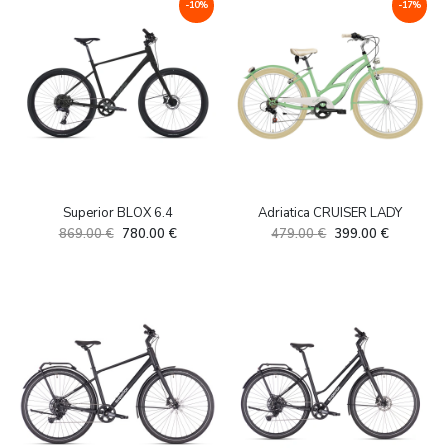
-10%
-17%
Superior BLOX 6.4
Adriatica CRUISER LADY
Algne
Current
Algne
Current
869.00
€
780.00
€
479.00
€
399.00
€
hind
price
hind
price
oli:
is:
oli:
is:
869.00 €.
780.00 €.
479.00 €.
399.00 €.