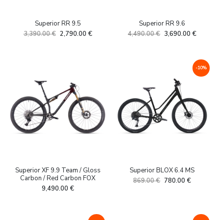
Superior RR 9.5
Superior RR 9.6
Algne
Current
Algne
Current
3,390.00
€
2,790.00
€
4,490.00
€
3,690.00
€
hind
price
hind
price
oli:
is:
oli:
is:
3,390.00 €.
2,790.00 €.
4,490.00 €.
3,690.0
-10%
Superior XF 9.9 Team / Gloss
Superior BLOX 6.4 MS
Carbon / Red Carbon FOX
Algne
Current
869.00
€
780.00
€
9,490.00
€
hind
price
oli:
is:
869.00 €.
780.00 €.