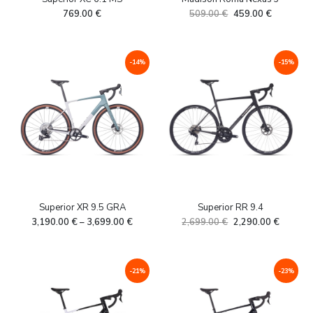
Algne
Current
769.00
€
509.00
€
459.00
€
hind
price
oli:
is:
509.00 €.
459.00 €.
-14%
-15%
Superior XR 9.5 GRA
Superior RR 9.4
Algne
Current
3,190.00
€
–
3,699.00
€
2,699.00
€
2,290.00
€
hind
price
oli:
is:
2,699.00 €.
2,290.0
-21%
-23%