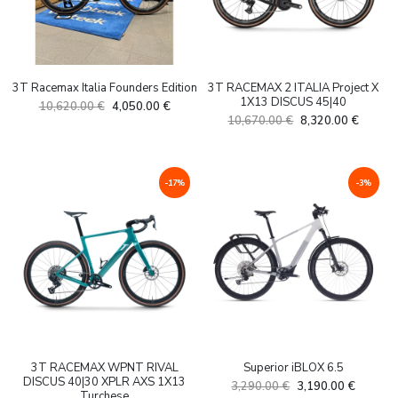
Woom
(8)
51
(21)
54
(21)
Näita veel
3T Racemax Italia Founders Edition
3T RACEMAX 2 ITALIA Project X
Toote sihtrühm
1X13 DISCUS 45|40
Algne
Current
10,620.00
€
4,050.00
€
Algne
Curren
10,670.00
€
8,320.00
€
hind
price
25
38
39
Lastele
Meestele
Naistele
hind
price
oli:
is:
oli:
is:
10,620.00 €.
4,050.00 €.
Toote suurus
-
10,670.00 €.
8,320.0
-17%
-3%
46
(1)
47
(6)
50
(2)
51
(6)
3T RACEMAX WPNT RIVAL
Superior iBLOX 6.5
52
(2)
DISCUS 40|30 XPLR AXS 1X13
Algne
Current
3,290.00
€
3,190.00
€
Turchese