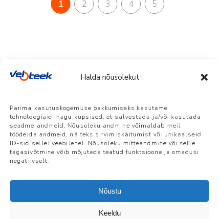
1
2
3
4
5
Halda nõusolekut
Veloteek Pärnu
Parima kasutuskogemuse pakkumiseks kasutame
Suur-Jõekalda 8, Pärnu | E-R 10-18 L 10-
tehnoloogiaid, nagu küpsised, et salvestada ja/või kasutada
15 P suletud | +372 5386 7861 |
seadme andmeid. Nõusoleku andmine võimaldab meil
info@veloteek.ee
töödelda andmeid, näiteks sirvimiskäitumist või unikaalseid
ID-sid sellel veebilehel. Nõusoleku mitteandmine või selle
tagasivõtmine võib mõjutada teatud funktsioone ja omadusi
Veloteek Tallinn, Telliskivi Loomelinnak
negatiivselt.
Telliskivi 60a/5 | E-R 10-19 L 10-15 P
suletud | +372 5884 0829 |
tallinn@veloteek.ee
Nõustu
Keeldu