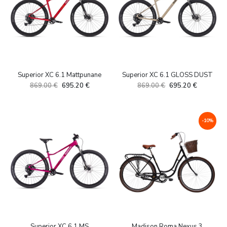
Superior XC 6.1 Mattpunane
Superior XC 6.1 GLOSS DUST
869.00
€
695.20
€
869.00
€
695.20
€
-10%
Superior XC 6.1 MS
Madison Roma Nexus 3