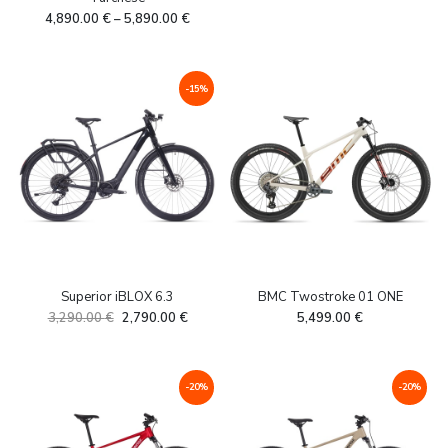
Näita veel
hind
price
Toote värv
-
4,890.00
€
–
5,890.00
€
oli:
is:
3,290.00 €.
3,190.0
Abisso
(1)
-15%
Aliseo
(3)
Ambra
(2)
Azzurro
(1)
beez
(4)
Näita veel
Superior iBLOX 6.3
BMC Twostroke 01 ONE
Algne
Current
3,290.00
€
2,790.00
€
5,499.00
€
hind
price
oli:
is:
3,290.00 €.
2,790.00 €.
-20%
-20%