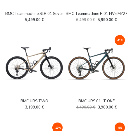
BMC Teammachine SLR 01 Seven
BMC Teammachine R 01 FIVE MY27
Algne
Current
5,499.00
€
6,499.00
€
5,990.00
€
hind
price
oli:
is:
6,499.00 €.
5,990.0
-11%
BMC URS TWO
BMC URS 01 LT ONE
Algne
Current
3,199.00
€
4,490.00
€
3,980.00
€
hind
price
oli:
is:
4,490.00 €.
3,980.0
-11%
-8%