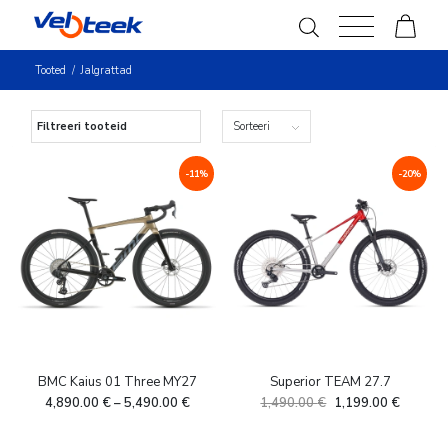
Tooted
/
Jalgrattad
Filtreeri tooteid
Sorteeri
-11%
-20%
Allahindlus
(101)
Tootekategooriad
-
Elektrirattad
Eraldistardirattad
(12)
(5)
Gravel
Hübriidrattad
(40)
(17)
Lasterattad
Linnarattad
(43)
(28)
BMC Kaius 01 Three MY27
Superior TEAM 27.7
Maanteerattad
Maastikurattad
(35)
(23)
Algne
Current
4,890.00
€
–
5,490.00
€
1,490.00
€
1,199.00
€
hind
price
Soodushind
Trekirattad
(85)
(2)