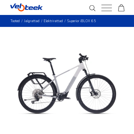
Tooted
/
Jalgrattad
/
Elektrirattad
/
Superior iBLOX 6.5