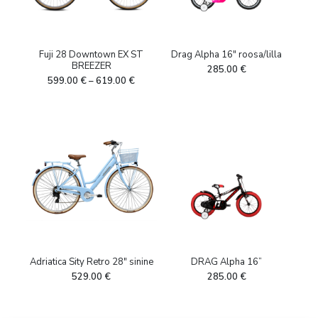
Fuji 28 Downtown EX ST
Drag Alpha 16″ roosa/lilla
BREEZER
285.00
€
599.00
€
–
619.00
€
Adriatica Sity Retro 28″ sinine
DRAG Alpha 16”
529.00
€
285.00
€