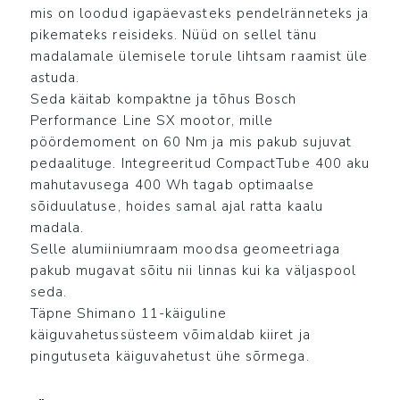
oli:
is:
mis on loodud igapäevasteks pendelränneteks ja
3,290.00 €.
3,190.00 €.
pikemateks reisideks. Nüüd on sellel tänu
madalamale ülemisele torule lihtsam raamist üle
astuda.
Seda käitab kompaktne ja tõhus Bosch
Performance Line SX mootor, mille
pöördemoment on 60 Nm ja mis pakub sujuvat
pedaalituge. Integreeritud CompactTube 400 aku
mahutavusega 400 Wh tagab optimaalse
sõiduulatuse, hoides samal ajal ratta kaalu
madala.
Selle alumiiniumraam moodsa geomeetriaga
pakub mugavat sõitu nii linnas kui ka väljaspool
seda.
Täpne Shimano 11-käiguline
käiguvahetussüsteem võimaldab kiiret ja
pingutuseta käiguvahetust ühe sõrmega.