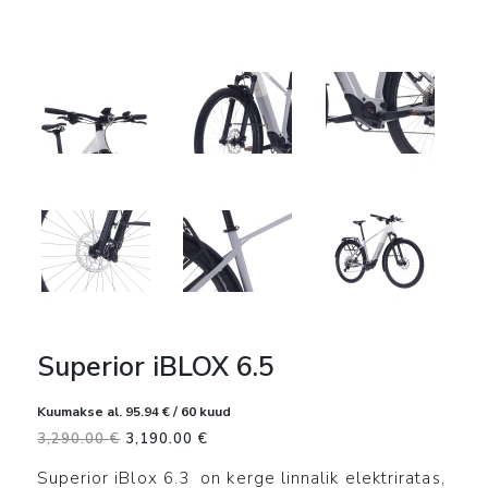
Superior iBLOX 6.5
Kuumakse al.
95.94
€
/ 60 kuud
Algne
Current
3,290.00
€
3,190.00
€
hind
price
Superior iBlox 6.3 on kerge linnalik elektriratas,