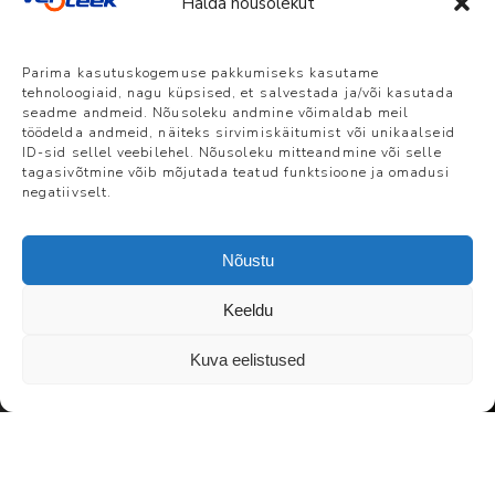
Halda nõusolekut
Parima kasutuskogemuse pakkumiseks kasutame
Tippkokk Joel
tehnoloogiaid, nagu küpsised, et salvestada ja/või kasutada
seadme andmeid. Nõusoleku andmine võimaldab meil
töödelda andmeid, näiteks sirvimiskäitumist või unikaalseid
Ostrat: “See suvi
ID-sid sellel veebilehel. Nõusoleku mitteandmine või selle
tagasivõtmine võib mõjutada teatud funktsioone ja omadusi
tuleb väga
negatiivselt.
rattasõidurikas”
Nõustu
Keeldu
7 JUUNI, 2021
Kuva eelistused