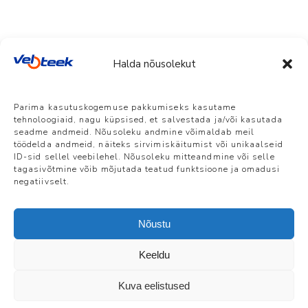
S
(1)
XL
(1)
Halda nõusolekut
Veloteek Pärnu
Parima kasutuskogemuse pakkumiseks kasutame
Suur-Jõekalda 8, Pärnu | E-R 10-18 L 10-
tehnoloogiaid, nagu küpsised, et salvestada ja/või kasutada
15 P suletud | +372 5386 7861 |
seadme andmeid. Nõusoleku andmine võimaldab meil
info@veloteek.ee
töödelda andmeid, näiteks sirvimiskäitumist või unikaalseid
ID-sid sellel veebilehel. Nõusoleku mitteandmine või selle
tagasivõtmine võib mõjutada teatud funktsioone ja omadusi
Veloteek Tallinn, Telliskivi Loomelinnak
negatiivselt.
Telliskivi 60a/5 | E-R 10-19 L 10-15 P
suletud | +372 5884 0829 |
tallinn@veloteek.ee
Nõustu
Keeldu
Kuva eelistused
Kontakt
|
Müügitingimused
| ©Veloteek OÜ