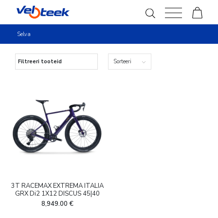
Selva
Filtreeri tooteid
Sorteeri
Tootekategooriad
-
Jalgrattad
(1)
Toote bränd
3T
(1)
Toote raami suurus
-
3T RACEMAX EXTREMA ITALIA
L
(1)
GRX Di2 1X12 DISCUS 45|40
8,949.00
€
M
(1)