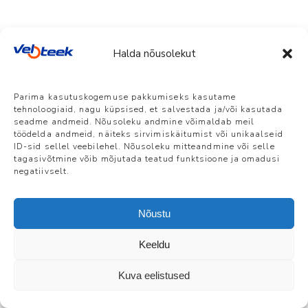
oli:
is:
509.00 €.
459.00 €.
Halda nõusolekut
Veloteek Pärnu
Parima kasutuskogemuse pakkumiseks kasutame
Suur-Jõekalda 8, Pärnu | E-R 10-18 L 10-
tehnoloogiaid, nagu küpsised, et salvestada ja/või kasutada
15 P suletud | +372 5386 7861 |
seadme andmeid. Nõusoleku andmine võimaldab meil
info@veloteek.ee
töödelda andmeid, näiteks sirvimiskäitumist või unikaalseid
ID-sid sellel veebilehel. Nõusoleku mitteandmine või selle
Veloteek Tallinn, Telliskivi Loomelinnak
tagasivõtmine võib mõjutada teatud funktsioone ja omadusi
negatiivselt.
Telliskivi 60a/5 | E-R 10-19 L 10-15 P
suletud | +372 5884 0829 |
tallinn@veloteek.ee
Nõustu
Keeldu
Kuva eelistused
Kontakt
|
Müügitingimused
| ©Veloteek OÜ