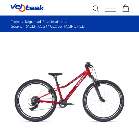
Tooted
/
Jalgrattad
/
Lasterattad
/
Superior RACER XC 24″ GLOSS RACING RED