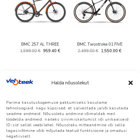
BMC 257 AL THREE
BMC Twostroke 01 FIVE
Algne
Current
1,599.00
€
959.40
€
2,499.00
€
1,550.00
€
hind
price
oli:
is:
2,499.00 €.
1,550.00 
Halda nõusolekut
Veloteek Pärnu
Parima kasutuskogemuse pakkumiseks kasutame
Suur-Jõekalda 8, Pärnu | E-R 10-18 L 10-
tehnoloogiaid, nagu küpsised, et salvestada ja/või kasutada
15 P suletud | +372 5386 7861 |
seadme andmeid. Nõusoleku andmine võimaldab meil
info@veloteek.ee
töödelda andmeid, näiteks sirvimiskäitumist või unikaalseid
ID-sid sellel veebilehel. Nõusoleku mitteandmine või selle
tagasivõtmine võib mõjutada teatud funktsioone ja omadusi
Veloteek Tallinn, Telliskivi Loomelinnak
negatiivselt.
Telliskivi 60a/5 | E-R 10-19 L 10-15 P