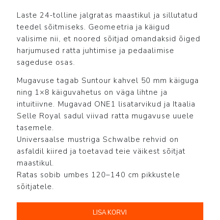
Laste 24-tolline jalgratas maastikul ja sillutatud
teedel sõitmiseks. Geomeetria ja käigud
valisime nii, et noored sõitjad omandaksid õiged
harjumused ratta juhtimise ja pedaalimise
sageduse osas.
Mugavuse tagab Suntour kahvel 50 mm käiguga
ning 1×8 käiguvahetus on väga lihtne ja
intuitiivne. Mugavad ONE1 lisatarvikud ja Itaalia
Selle Royal sadul viivad ratta mugavuse uuele
tasemele.
Universaalse mustriga Schwalbe rehvid on
asfaldil kiired ja toetavad teie väikest sõitjat
maastikul.
Ratas sobib umbes 120–140 cm pikkustele
sõitjatele.
LISA KORVI