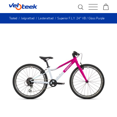
Tooted
/
Jalgrattad
/
Lasterattad
/
Superior F.L.Y. 24″ VB / Gloss Purple