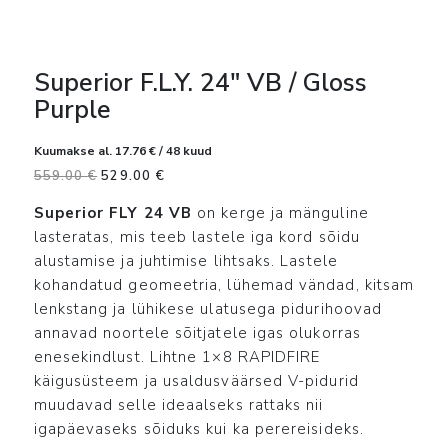
Superior F.L.Y. 24″ VB / Gloss
Purple
Kuumakse al.
17.76
€
/ 48 kuud
Algne
Current
559.00
€
529.00
€
hind
price
Superior FLY 24 VB
on kerge ja mänguline
oli:
is:
lasteratas, mis teeb lastele iga kord sõidu
559.00 €.
529.00 €.
alustamise ja juhtimise lihtsaks. Lastele
kohandatud geomeetria, lühemad vändad, kitsam
lenkstang ja lühikese ulatusega pidurihoovad
annavad noortele sõitjatele igas olukorras
enesekindlust. Lihtne 1×8 RAPIDFIRE
käigusüsteem ja usaldusväärsed V-pidurid
muudavad selle ideaalseks rattaks nii
igapäevaseks sõiduks kui ka perereisideks.