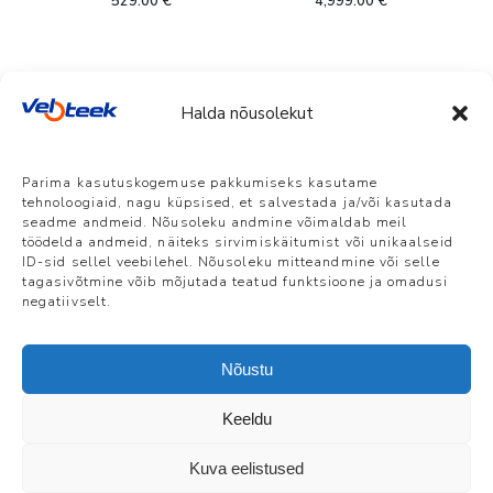
529.00
€
4,999.00
€
Halda nõusolekut
Veloteek Pärnu
Parima kasutuskogemuse pakkumiseks kasutame
Suur-Jõekalda 8, Pärnu | E-R 10-18 L 10-
tehnoloogiaid, nagu küpsised, et salvestada ja/või kasutada
15 P suletud | +372 5386 7861 |
seadme andmeid. Nõusoleku andmine võimaldab meil
info@veloteek.ee
töödelda andmeid, näiteks sirvimiskäitumist või unikaalseid
ID-sid sellel veebilehel. Nõusoleku mitteandmine või selle
tagasivõtmine võib mõjutada teatud funktsioone ja omadusi
Veloteek Tallinn, Telliskivi Loomelinnak
negatiivselt.
Telliskivi 60a/5 | E-R 10-19 L 10-15 P
suletud | +372 5884 0829 |
tallinn@veloteek.ee
Nõustu
Keeldu
Kuva eelistused
Kontakt
|
Müügitingimused
| ©Veloteek OÜ