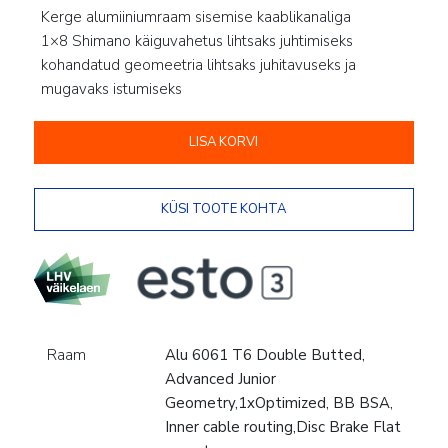
Kerge alumiiniumraam sisemise kaablikanaliga
1×8 Shimano käiguvahetus lihtsaks juhtimiseks
kohandatud geomeetria lihtsaks juhitavuseks ja
mugavaks istumiseks
LISA KORVI
Raam
Alu 6061 T6 Double Butted,
Advanced Junior
Geometry,1xOptimized, BB BSA,
Inner cable routing,Disc Brake Flat