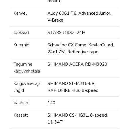
mount,
Kahvel
Alloy 6061 T6, Advanced Junior,
V-Brake
Jooksud
STARS J19SZ, 24H
Kummid
Schwalbe CX Comp, KevlarGuard,
24x1.75", Reflective tape
Tagumine
SHIMANO ACERA RD-M3020
käiguvahetaja
Käiguvahetaja
SHIMANO SL-M315-8R,
lingid
RAPIDFIRE Plus, 8-speed
Vändad
140
Kassett
SHIMANO CS-HG31, 8-speed,
11-34T