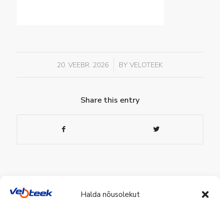
/
20. VEEBR. 2026
BY
VELOTEEK
Share this entry
Halda nõusolekut
Veloteek Pärnu