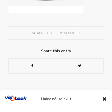
/
24. APR. 2026
BY
VELOTEEK
Share this entry
Halda nõusolekut
Veloteek Pärnu